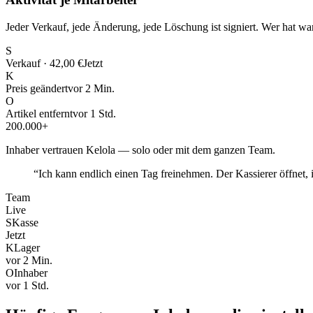
Jeder Verkauf, jede Änderung, jede Löschung ist signiert. Wer hat w
S
Verkauf · 42,00 €
Jetzt
K
Preis geändert
vor 2 Min.
O
Artikel entfernt
vor 1 Std.
200.000+
Inhaber vertrauen Kelola — solo oder mit dem ganzen Team.
“
Ich kann endlich einen Tag freinehmen. Der Kassierer öffnet,
Team
Live
S
Kasse
Jetzt
K
Lager
vor 2 Min.
O
Inhaber
vor 1 Std.