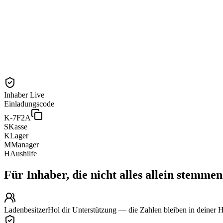
Inhaber
Live
Einladungscode
K-7F2A
S
Kasse
K
Lager
M
Manager
H
Aushilfe
Für Inhaber, die nicht alles allein stemmen
Ladenbesitzer
Hol dir Unterstützung — die Zahlen bleiben in deiner 