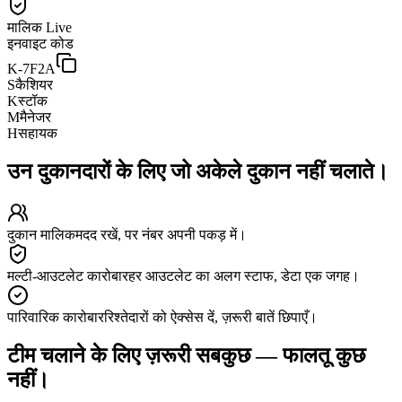
मालिक
Live
इनवाइट कोड
K-7F2A
S
कैशियर
K
स्टॉक
M
मैनेजर
H
सहायक
उन दुकानदारों के लिए जो अकेले दुकान नहीं चलाते।
दुकान मालिक
मदद रखें, पर नंबर अपनी पकड़ में।
मल्टी-आउटलेट कारोबार
हर आउटलेट का अलग स्टाफ, डेटा एक जगह।
पारिवारिक कारोबार
रिश्तेदारों को ऐक्सेस दें, ज़रूरी बातें छिपाएँ।
टीम चलाने के लिए ज़रूरी सबकुछ — फालतू कुछ
नहीं।