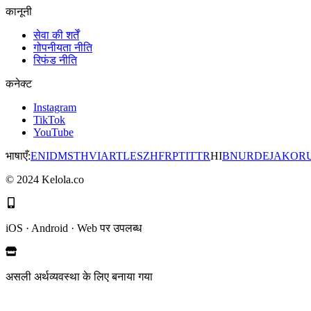
कानूनी
सेवा की शर्तें
गोपनीयता नीति
रिफंड नीति
कनेक्ट
Instagram
TikTok
YouTube
भाषाएँ
:
EN
ID
MS
TH
VI
AR
TL
ES
ZH
FR
PT
IT
TR
HI
BN
UR
DE
JA
KO
R
©
2024
Kelola.co
iOS · Android · Web पर उपलब्ध
असली अर्थव्यवस्था के लिए बनाया गया