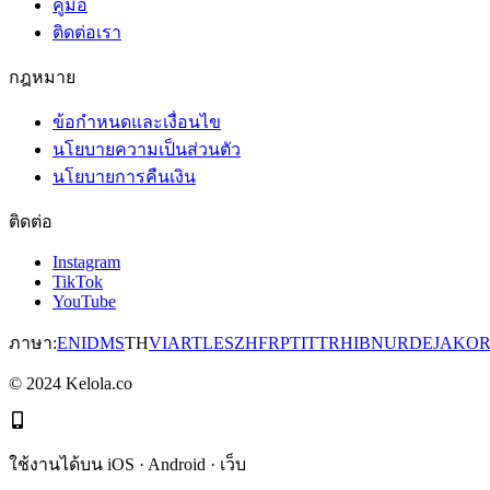
คู่มือ
ติดต่อเรา
กฎหมาย
ข้อกำหนดและเงื่อนไข
นโยบายความเป็นส่วนตัว
นโยบายการคืนเงิน
ติดต่อ
Instagram
TikTok
YouTube
ภาษา
:
EN
ID
MS
TH
VI
AR
TL
ES
ZH
FR
PT
IT
TR
HI
BN
UR
DE
JA
KO
©
2024
Kelola.co
ใช้งานได้บน iOS · Android · เว็บ