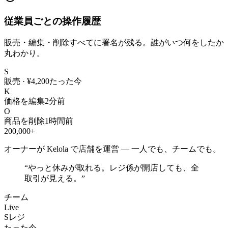
従業員ごとの操作履歴
販売・編集・削除すべてに署名が残る。誰がいつ何をしたか
丸わかり。
S
販売 · ¥4,200
たった今
K
価格を編集
2分前
O
商品を削除
1時間前
200,000+
オーナーが Kelola で店舗を運営 — 一人でも、チームでも。
“
やっと休みが取れる。レジ係が開店しても、全
取引が見える。
”
チーム
Live
S
レジ
たった今