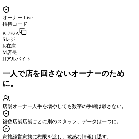
オーナー
Live
招待コード
K-7F2A
S
レジ
K
在庫
M
店長
H
アルバイト
一人で店を回さないオーナーのため
に。
店舗オーナー
人手を増やしても数字の手綱は離さない。
複数店舗
店舗ごとに別のスタッフ、データは一つに。
家族経営
家族に権限を渡し、敏感な情報は隠す。