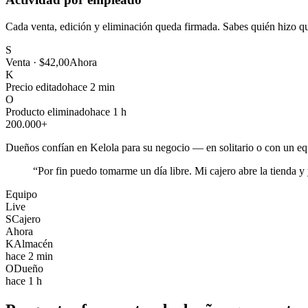
Cada venta, edición y eliminación queda firmada. Sabes quién hizo q
S
Venta · $42,00
Ahora
K
Precio editado
hace 2 min
O
Producto eliminado
hace 1 h
200.000+
Dueños confían en Kelola para su negocio — en solitario o con un e
“
Por fin puedo tomarme un día libre. Mi cajero abre la tienda y
Equipo
Live
S
Cajero
Ahora
K
Almacén
hace 2 min
O
Dueño
hace 1 h