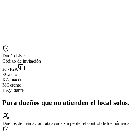
Dueño
Live
Código de invitación
K-7F2A
S
Cajero
K
Almacén
M
Gerente
H
Ayudante
Para dueños que no atienden el local solos.
Dueños de tienda
Contrata ayuda sin perder el control de los números.