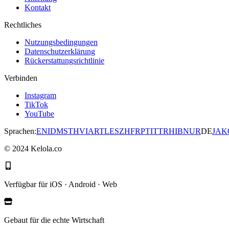
Kontakt
Rechtliches
Nutzungsbedingungen
Datenschutzerklärung
Rückerstattungsrichtlinie
Verbinden
Instagram
TikTok
YouTube
Sprachen
:
EN
ID
MS
TH
VI
AR
TL
ES
ZH
FR
PT
IT
TR
HI
BN
UR
DE
JA
K
©
2024
Kelola.co
Verfügbar für iOS · Android · Web
Gebaut für die echte Wirtschaft