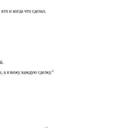
то и когда что сделал.
й.
, а я вижу каждую сделку.
”