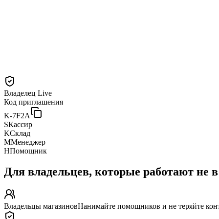
Владелец
Live
Код приглашения
K-7F2A
S
Кассир
K
Склад
M
Менеджер
H
Помощник
Для владельцев, которые работают не в
Владельцы магазинов
Нанимайте помощников и не теряйте кон