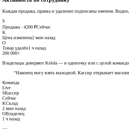
Каждая продажа, правка и удаление подписаны именем. Видно, к
S
Продажа · 4200 ₽
Сейчас
K
Цена изменена
2 мин назад
O
Товар удалён
1 ч назад
200 000+
Владельцы доверяют Kelola — в одиночку или с целой командо
“
Наконец могу взять выходной. Кассир открывает магазин
Команда
Live
S
Кассир
Сейчас
K
Склад
2 мин назад
O
Владелец
1 ч назад