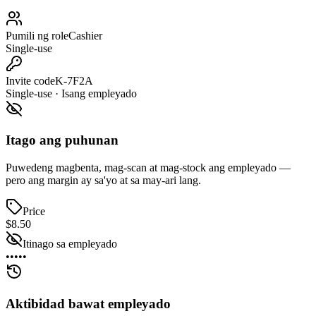
Pumili ng role
Cashier
Single-use
Invite code
K-7F2A
Single-use · Isang empleyado
Itago ang puhunan
Puwedeng magbenta, mag-scan at mag-stock ang empleyado —
pero ang margin ay sa'yo at sa may-ari lang.
Price
$8.50
Itinago sa empleyado
•••••
Aktibidad bawat empleyado