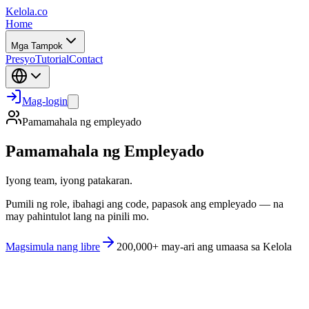
Kelola.co
Home
Mga Tampok
Presyo
Tutorial
Contact
Mag-login
Pamamahala ng empleyado
Pamamahala ng Empleyado
Iyong team, iyong patakaran.
Pumili ng role, ibahagi ang code, papasok ang empleyado — na
may pahintulot lang na pinili mo.
Magsimula nang libre
200,000+ may-ari ang umaasa sa Kelola