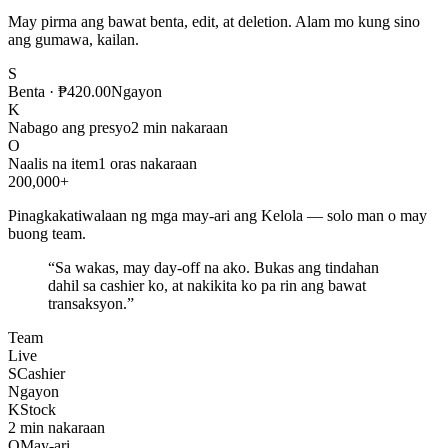
May pirma ang bawat benta, edit, at deletion. Alam mo kung sino
ang gumawa, kailan.
S
Benta · ₱420.00
Ngayon
K
Nabago ang presyo
2 min nakaraan
O
Naalis na item
1 oras nakaraan
200,000+
Pinagkakatiwalaan ng mga may-ari ang Kelola — solo man o may
buong team.
“
Sa wakas, may day-off na ako. Bukas ang tindahan
dahil sa cashier ko, at nakikita ko pa rin ang bawat
transaksyon.
”
Team
Live
S
Cashier
Ngayon
K
Stock
2 min nakaraan
O
May-ari