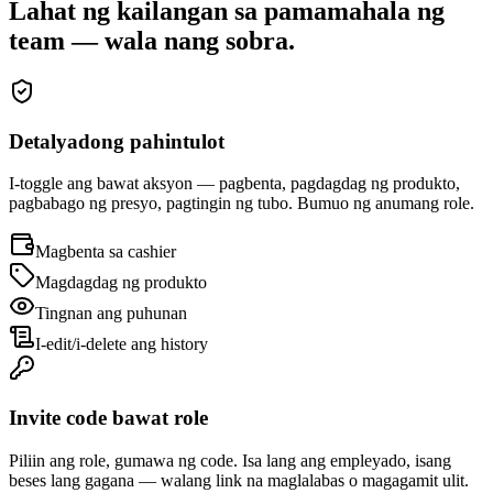
Lahat ng kailangan sa pamamahala ng
team — wala nang sobra.
Detalyadong pahintulot
I-toggle ang bawat aksyon — pagbenta, pagdagdag ng produkto,
pagbabago ng presyo, pagtingin ng tubo. Bumuo ng anumang role.
Magbenta sa cashier
Magdagdag ng produkto
Tingnan ang puhunan
I-edit/i-delete ang history
Invite code bawat role
Piliin ang role, gumawa ng code. Isa lang ang empleyado, isang
beses lang gagana — walang link na maglalabas o magagamit ulit.