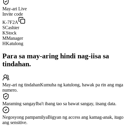
May-ari
Live
Invite code
K-7F2A
S
Cashier
K
Stock
M
Manager
H
Katulong
Para sa may-aring hindi nag-iisa sa
tindahan.
May-ari ng tindahan
Kumuha ng katulong, hawak pa rin ang mga
numero.
Maraming sangay
Iba't ibang tao sa bawat sangay, iisang data.
Negosyong pampamilya
Bigyan ng access ang kamag-anak, itago
ang sensitive.