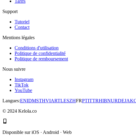
Tarifs
Support
Tutoriel
Contact
Mentions légales
Conditions d'utilisation
Politique de confidentialité
Politique de remboursement
Nous suivre
Instagram
TikTok
YouTube
Langues
:
EN
ID
MS
TH
VI
AR
TL
ES
ZH
FR
PT
IT
TR
HI
BN
UR
DE
JA
K
©
2024
Kelola.co
Disponible sur iOS · Android · Web