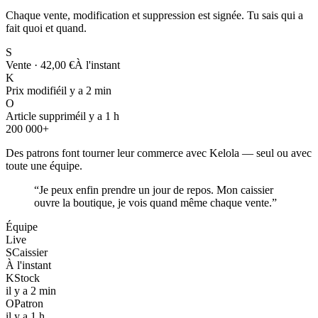
Chaque vente, modification et suppression est signée. Tu sais qui a
fait quoi et quand.
S
Vente · 42,00 €
À l'instant
K
Prix modifié
il y a 2 min
O
Article supprimé
il y a 1 h
200 000+
Des patrons font tourner leur commerce avec Kelola — seul ou avec
toute une équipe.
“
Je peux enfin prendre un jour de repos. Mon caissier
ouvre la boutique, je vois quand même chaque vente.
”
Équipe
Live
S
Caissier
À l'instant
K
Stock
il y a 2 min
O
Patron
il y a 1 h