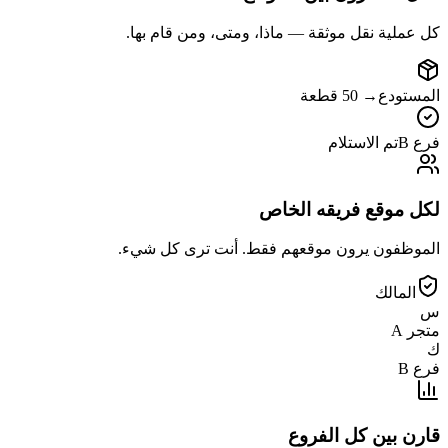
كل عملية نقل موثقة — ماذا، ومتى، ومن قام بها.
المستودع
→
50 قطعة
فرع B
تم الاستلام
لكل موقع فريقه الخاص
الموظفون يرون موقعهم فقط. أنت ترى كل شيء.
المالك
س
متجر A
ك
فرع B
قارن بين كل الفروع