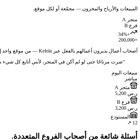
المبيعات والأرباح والمخزون — مجمّعة أو لكل موقع.
متجر A
فرع B
+34%
+200,000
أصحاب أعمال يديرون أعمالهم بالفعل عبر Kelola — من موقع واحد إلى عشرات المواقع.
“
صرت مرتاحًا حتى لو لم أكن في المتجر، لأنني أتابع كل شيء مباشر
مبيعات اليوم
مباشر
متجر A
ر.س 5,200
فرع B
ر.س 3,200
المستودع
12 ↗
أسئلة شائعة من أصحاب الفروع المتعددة.