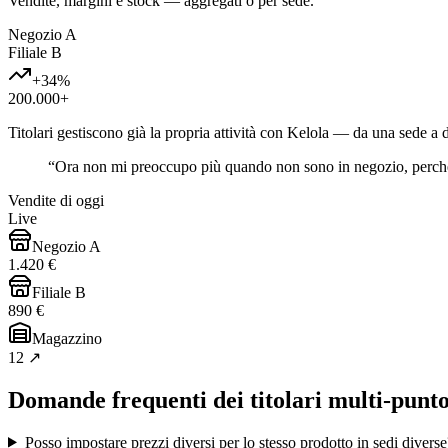
Vendite, margini e stock — aggregati o per sede.
Negozio A
Filiale B
+34%
200.000+
Titolari gestiscono già la propria attività con Kelola — da una sede a 
“
Ora non mi preoccupo più quando non sono in negozio, perché 
Vendite di oggi
Live
Negozio A
1.420 €
Filiale B
890 €
Magazzino
12 ↗
Domande frequenti dei titolari multi-punto
Posso impostare prezzi diversi per lo stesso prodotto in sedi diverse