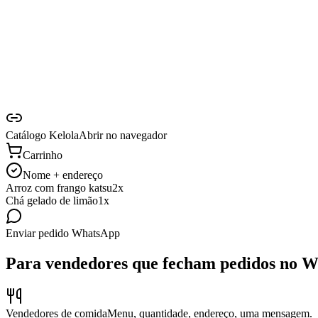
Catálogo Kelola
Abrir no navegador
Carrinho
Nome + endereço
Arroz com frango katsu
2x
Chá gelado de limão
1x
Enviar pedido
WhatsApp
Para vendedores que fecham pedidos no 
Vendedores de comida
Menu, quantidade, endereço, uma mensagem.