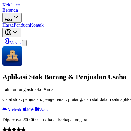
Kelola.co
Beranda
Fitur
Harga
Panduan
Kontak
Masuk
Aplikasi Stok Barang & Penjualan Usaha
Tahu untung asli toko Anda.
Catat stok, penjualan, pengeluaran, piutang, dan staf dalam satu aplika
Android
iOS
Web
Dipercaya 200.000+ usaha di berbagai negara